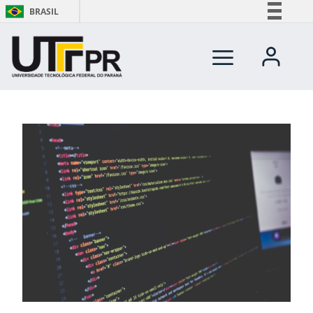
BRASIL
Simplifique!
Comunica BR
Participe
Acesso à informação
Legislação
Canais